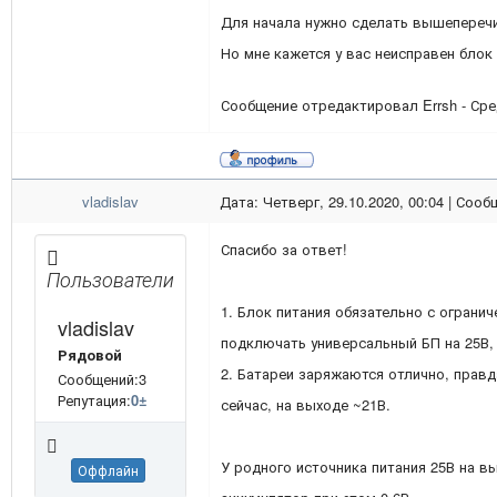
Для начала нужно сделать вышеперечи
Но мне кажется у вас неисправен блок 
Сообщение отредактировал
Errsh
-
Сре
vladislav
Дата: Четверг, 29.10.2020, 00:04 | Соо
Спасибо за ответ!
Пользователи
1. Блок питания обязательно с ограни
vladislav
подключать универсальный БП на 25В, 
Рядовой
2. Батареи заряжаются отлично, правд
Сообщений:3
Репутация:
0
±
сейчас, на выходе ~21В.
У родного источника питания 25В на в
Оффлайн