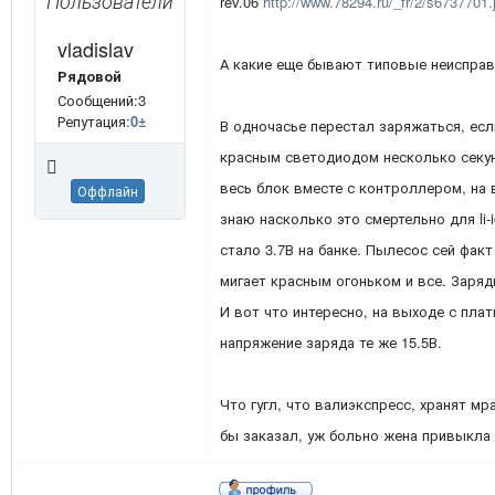
Пользователи
rev.06
http://www.78294.ru/_fr/2/s6737701.
vladislav
А какие еще бывают типовые неиспра
Рядовой
Сообщений:3
Репутация:
0
±
В одночасье перестал заряжаться, есл
красным светодиодом несколько секун
весь блок вместе с контроллером, на в
Оффлайн
знаю насколько это смертельно для li-
стало 3.7В на банке. Пылесос сей фак
мигает красным огоньком и все. Заряд
И вот что интересно, на выходе с плат
напряжение заряда те же 15.5В.
Что гугл, что валиэкспресс, хранят мр
бы заказал, уж больно жена привыкла 