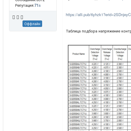
Репутация:
71
±
https://alli.pub/6yhzk1?erid=2SDnje
Оффлайн
Таблица подбора напряжение конт