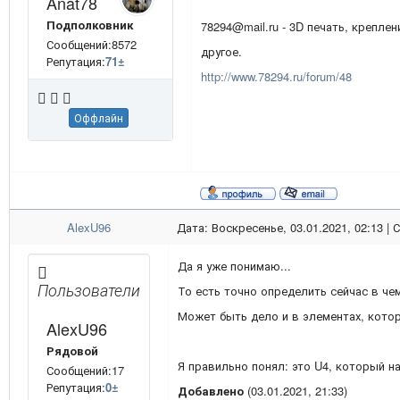
Anat78
Подполковник
78294@mail.ru - 3D печать, креплен
Сообщений:8572
другое.
Репутация:
71
±
http://www.78294.ru/forum/48
Оффлайн
AlexU96
Дата: Воскресенье, 03.01.2021, 02:13 |
Да я уже понимаю...
Пользователи
То есть точно определить сейчас в ч
Может быть дело и в элементах, кото
AlexU96
Рядовой
Я правильно понял: это U4, который н
Сообщений:17
Репутация:
0
±
Добавлено
(03.01.2021, 21:33)