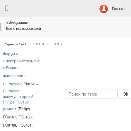
Гость
Форумчане:
Всего пользователей
3
…
«
1
2
4
5
8
9
»
Страница
3
из
9
Форум
»
Электроинструмент
»
Ремонт
пылесосов
»
Пылесосы Philips
»
Пылесос
аккумуляторный
Philips FC6168
ремонт
(Philips
FC6167, FC6168,
FC6169, FC6401,