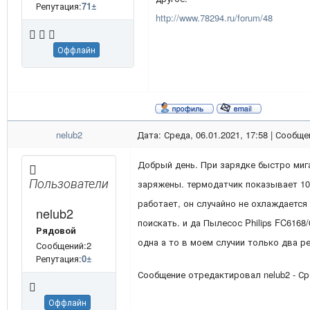
Репутация:
71
±
http://www.78294.ru/forum/48
Оффлайн
nelub2
Дата: Среда, 06.01.2021, 17:58 | Сообщ
Добрый день. При зарядке быстро миг
Пользователи
заряжены. термодатчик показывает 10к
работает, он случайно не охлаждается
nelub2
поискать. и да Пылесос Philips FC6168
Рядовой
одна а то в моем случии только два р
Сообщений:2
Репутация:
0
±
Сообщение отредактировал
nelub2
-
Ср
Оффлайн