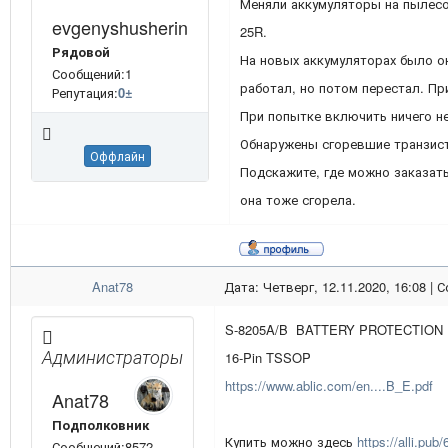
Меняли аккумуляторы на пылесо
evgenyshusherin
25R.
Рядовой
На новых аккумуляторах было о
Сообщений:1
работал, но потом перестал. Пр
Репутация:
0
±
При попытке включить ничего не
Обнаружены сгоревшие транзист
Оффлайн
Подскажите, где можно заказать
она тоже сгорела.
Anat78
Дата: Четверг, 12.11.2020, 16:08 |
S-8205A/B BATTERY PROTECTION 
Администраторы
16-Pin TSSOP
https://www.ablic.com/en....B_E.pdf
Anat78
Подполковник
Купить можно здесь
https://alli.p
Сообщений:8572