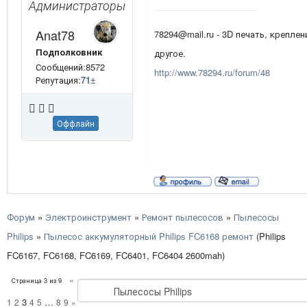
Администраторы
Anat78
78294@mail.ru - 3D печать, креплен
Подполковник
другое.
Сообщений:8572
http://www.78294.ru/forum/48
Репутация:
71
±
Оффлайн
Форум
»
Электроинструмент
»
Ремонт пылесосов
»
Пылесосы
Philips
»
Пылесос аккумуляторный Philips FC6168 ремонт
(Philips
FC6167, FC6168, FC6169, FC6401, FC6404 2600mah)
«
Страница
3
из
9
3
…
1
2
4
5
8
9
»