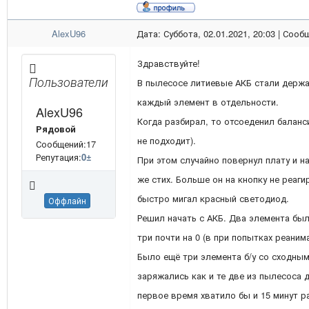
AlexU96
Дата: Суббота, 02.01.2021, 20:03 | Соо
Здравствуйте!
Пользователи
В пылесосе литиевые АКБ стали держат
каждый элемент в отдельности.
AlexU96
Когда разбирал, то отсоеденил баланси
Рядовой
не подходит).
Сообщений:17
Репутация:
0
±
При этом случайно повернул плату и н
же стих. Больше он на кнопку не реаг
быстро мигал красный светодиод.
Оффлайн
Решил начать с АКБ. Два элемента был
три почти на 0 (в при попытках реаним
Было ещё три элемента б/у со сходным
заряжались как и те две из пылесоса до
первое время хватило бы и 15 минут 