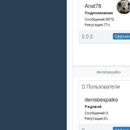
Anat78
Подполковник
Сообщений:8572
Репутация:
71
±
Оффлай
denisbespalko
Пользователи
denisbespalko
Рядовой
Сообщений:3
Репутация:
0
±
Оффлай