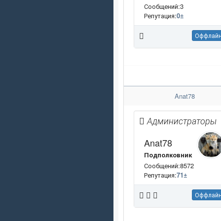
Сообщений:3
Репутация:
0
±
Оффлай
Anat78
Администраторы
Anat78
Подполковник
Сообщений:8572
Репутация:
71
±
Оффлай