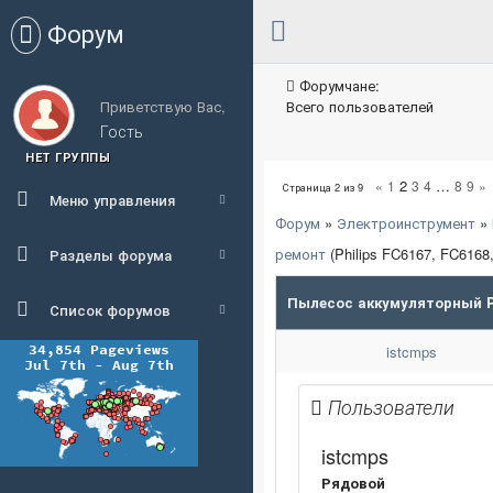
Форум
Форумчане:
Приветствую Вас,
Всего пользователей
Гость
НЕТ ГРУППЫ
2
…
«
1
3
4
8
9
»
Страница
2
из
9
Меню управления
Форум
»
Электроинструмент
»
ремонт
(Philips FC6167, FC616
Разделы форума
Пылесос аккумуляторный Ph
Список форумов
istcmps
Пользователи
istcmps
Рядовой