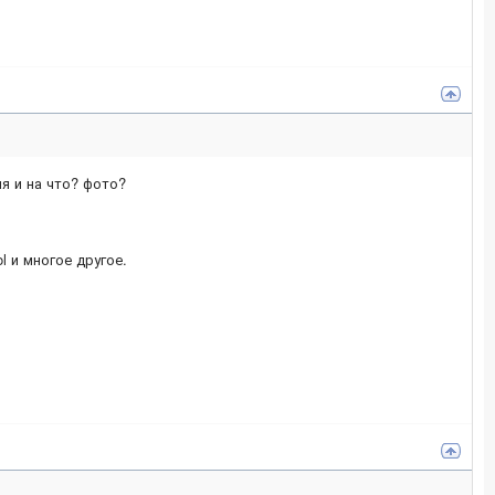
я и на что? фото?
ol и многое другое.