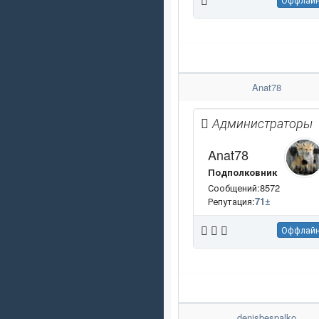
Anat78
Администраторы
Anat78
Подполковник
Сообщений:8572
Репутация:
71
±
Оффлай
denisbespalko