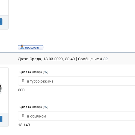
н
Дата: Среда, 18.03.2020, 22:49 | Сообщение #
32
istcmps
(
)
Цитата
в турбо режиме
20В
istcmps
(
)
Цитата
в обычном
н
13-14В