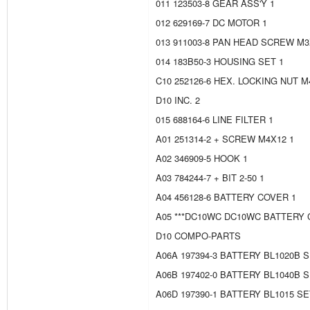
011 123503-8 GEAR ASS'Y 1
012 629169-7 DC MOTOR 1
013 911003-8 PAN HEAD SCREW M3
014 183B50-3 HOUSING SET 1
C10 252126-6 HEX. LOCKING NUT M4
D10 INC. 2
015 688164-6 LINE FILTER 1
A01 251314-2 + SCREW M4X12 1
A02 346909-5 HOOK 1
A03 784244-7 + BIT 2-50 1
A04 456128-6 BATTERY COVER 1
A05 ***DC10WC DC10WC BATTERY
D10 COMPO-PARTS
A06A 197394-3 BATTERY BL1020B S
A06B 197402-0 BATTERY BL1040B S
A06D 197390-1 BATTERY BL1015 SE