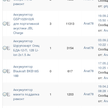
Сообщ
ремонт
от:
gri
Аккумулятор
19.09.
GSP1029102A
15:50
Anat78
для портативной
3
11313
Сообщ
акустики JBL
от:
An
Charge
03.09.
Аккумулятор
10:22
Шуруповерт Спец
Anat78
1
3154
Сообщ
БДА-12-П, 12В Li-
ion 2x1.5 Ач
от:
An
17.05.
Аккумулятор
10:25
Anat78
Blaukraft BKB18S
0
617
Сообщ
18В
от:
An
19.04.
Аккумулятор
08:28
Anat78
макита подделка
1
1203
Сообщ
ремонт
от:
An