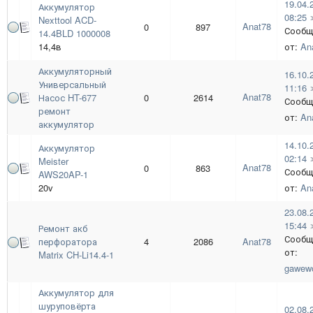
19.04.
Аккумулятор
08:25
Nexttool ACD-
Anat78
0
897
Сообщ
14.4BLD 1000008
14,4в
от:
An
Аккумуляторный
16.10.
Универсальный
11:16
Anat78
Насос HT-677
0
2614
Сообщ
ремонт
от:
An
аккумулятор
14.10.
Аккумулятор
02:14
Meister
Anat78
0
863
Сообщ
AWS20AP-1
20v
от:
An
23.08.
15:44
Ремонт акб
Сообщ
перфоратора
4
2086
Anat78
от:
Matrix CH-Li14.4-1
gawew
Аккумулятор для
шуруповёрта
02.08.