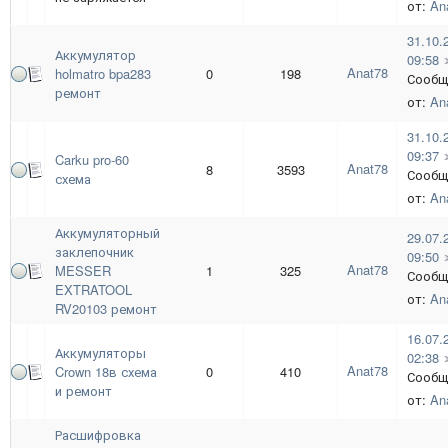
от:
An
31.10.
Аккумулятор
09:58
Anat78
holmatro bpa283
0
198
Сообщ
ремонт
от:
An
31.10.
09:37
Carku pro-60
Anat78
8
3593
Сообщ
схема
от:
An
Аккумуляторный
29.07.
заклепочник
09:50
Anat78
MESSER
1
325
Сообщ
EXTRATOOL
от:
An
RV20103 ремонт
16.07.
Аккумуляторы
02:38
Anat78
Crown 18в схема
0
410
Сообщ
и ремонт
от:
An
Расшифровка