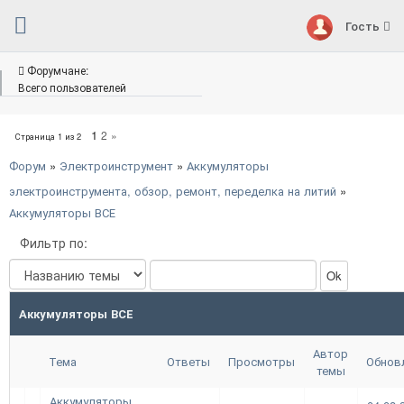
Гость
Форумчане:
Всего пользователей
1
2
»
Страница
1
из
2
Форум
»
Электроинструмент
»
Аккумуляторы
электроинструмента, обзор, ремонт, переделка на литий
»
Аккумуляторы ВСЕ
Фильтр по:
Аккумуляторы ВСЕ
Автор
Тема
Ответы
Просмотры
Обнов
темы
Аккумуляторы