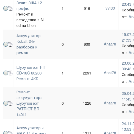
Зенит ЗША-12
23:43
ivvi30
профи.
1
916
Сообщ
Ремонт и
от:
An
переделка з Ni-
cd на Li-on
15.07.
Аккумулятор
21:33
Kobalt 24v
Anat78
0
900
Сообщ
разборка и
ремонт
от:
An
23.06.
Шуруповерт FIT
00:43
Anat78
CD-18C 80200
1
2291
Сообщ
Ремонт АКБ
от:
An
Ремонт
25.04.
аккумулятора
11:45
Anat78
шуруповерт
0
1226
Сообщ
PATRIOT BR
от:
An
140Li
24.11.
Аккумуляторы
13:53
Anat78
MAX 14.4 вольт
1
1311