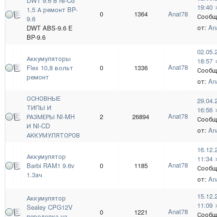
DWT 9.6 В Ni-Cd
19:40
1,5 А ремонт BP-
0
1364
Anat78
Сообщ
9.6
от:
An
DWT ABS-9.6 E
BP-9.6
02.05.
Аккумуляторы
18:57
Anat78
Flex 10,8 вольт
0
1336
Сообщ
ремонт
от:
An
ОСНОВНЫЕ
29.04.
ТИПЫ И
16:56
Anat78
РАЗМЕРЫ NI-MH
2
26894
Сообщ
И NI-CD
от:
An
АККУМУЛЯТОРОВ
16.12.
Аккумулятор
11:34
Anat78
Barbi RAM1 9.6v
0
1185
Сообщ
1.3ач
от:
An
15.12.
Аккумулятор
11:09
Sealey CPG12V
Anat78
0
1221
Сообщ
переделка на