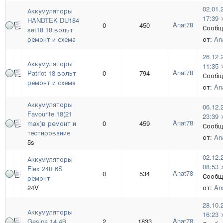
02.01.
Аккумуляторы
17:39
HANDTEK DU184
Anat78
0
450
Сообщ
set18 18 вольт
ремонт и схема
от:
An
26.12.
Аккумуляторы
11:35
Anat78
Patriot 18 вольт
0
794
Сообщ
ремонт и схема
от:
An
Аккумуляторы
06.12.
Favourite 18(21
23:39
Anat78
max)в ремонт и
0
459
Сообщ
тестирование
от:
An
5s
02.12.
Аккумуляторы
08:53
Flex 24В 6S
Anat78
0
534
Сообщ
ремонт
24V
от:
An
28.10.
Аккумуляторы
16:23
Anat78
Gesipa 14,4В
2
1833