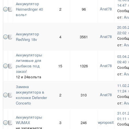
Аккумулятор
14:47
Anat78
Heimerdinger 40
2
96
Сообщ
вольт
от:
An
20.05.
22:02
Аккумулятор
Anat78
4
3561
Сообщ
RedVerg 18v
от:
An
Аккумуляторы
03.04.
литиевые для
09:40
Anat78
рыбаков под
15
1326
Сообщ
заказ!
от:
An
12 и 24вольта
11.02.
Замена
11:24
аккумулятора в
Anat78
2
310
Сообщ
колонке Defender
Concerto
от:
An
31.01.
Аккумуляторы
01:11
wproposit
WUMAX
3
246
Сообщ
не заряжается