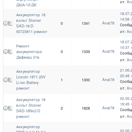
от:
An
ДША-12/ДК
18.07.
Аккумулятор 18
14:58
вольт Stomer
Anat78
0
1341
Сообщ
SAD-18-D
93723811 ремонт
от:
An
18.07.
Ремонт
10:37
Anat78
аккумулятора
0
1339
Сообщ
Дифмаш 21в
от:
An
21.06.
Аккумулятор
20:48
Lincoln 1871 20V
Anat78
1
1300
Сообщ
Li-ion Battery
ремонт
от:
An
02.05.
Аккумулятор 18
19:45
вольт Stomer
Anat78
2
1828
Сообщ
SAD-18Nx2-D
ремонт
от:
An
Аккумулятор
02.05.