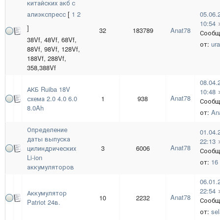
китайских акб с
алиэкспресс
[
1
2
05.06.
10:54
]
32
183789
Anat78
Сообщ
38Vf, 48Vf, 68Vf,
от:
ura
88Vf, 98Vf, 128Vf,
188Vf, 288Vf,
358,388Vf
08.04.
АКБ Ruiba 18V
10:48
Anat78
схема 2.0 4.0 6.0
1
938
Сообщ
8.0Ah
от:
An
Определение
01.04.
даты выпуска
22:13
Anat78
цилиндрических
3
6006
Сообщ
Li-ion
от:
16
аккумуляторов
06.01.
22:54
Аккумулятор
Anat78
10
2232
Сообщ
Patriot 24в.
от:
sel