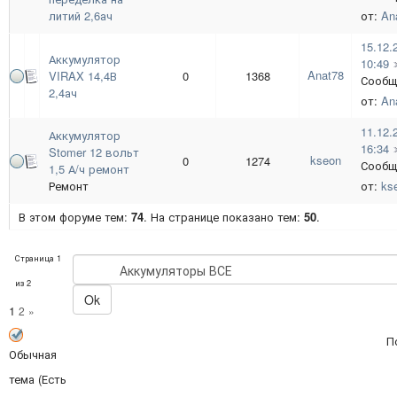
литий 2,6ач
от:
An
15.12.
Аккумулятор
10:49
Anat78
VIRAX 14,4В
0
1368
Сообщ
2,4ач
от:
An
11.12.
Аккумулятор
16:34
Stomer 12 вольт
kseon
0
1274
Сообщ
1,5 А/ч ремонт
Ремонт
от:
ks
В этом форуме тем:
74
. На странице показано тем:
50
.
Страница
1
из
2
1
2
»
П
Обычная
тема (Есть