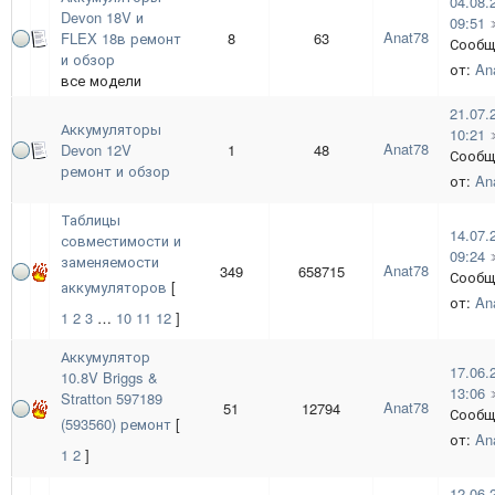
04.08.
Devon 18V и
09:51
Anat78
FLEX 18в ремонт
8
63
Сообщ
и обзор
от:
An
все модели
21.07.
Аккумуляторы
10:21
Anat78
Devon 12V
1
48
Сообщ
ремонт и обзор
от:
An
Таблицы
14.07.
совместимости и
09:24
заменяемости
Anat78
349
658715
Сообщ
аккумуляторов
[
от:
An
1
2
3
…
10
11
12
]
Аккумулятор
17.06.
10.8V Briggs &
13:06
Stratton 597189
Anat78
51
12794
Сообщ
(593560) ремонт
[
от:
An
1
2
]
12.06.