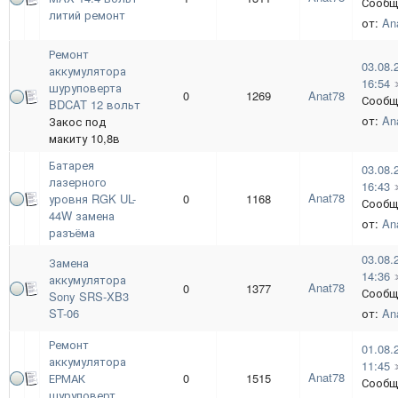
Сообщ
литий ремонт
от:
An
Ремонт
03.08.
аккумулятора
16:54
шуруповерта
0
1269
Anat78
Сообщ
BDCAT 12 вольт
от:
An
Закос под
макиту 10,8в
Батарея
03.08.
лазерного
16:43
Anat78
уровня RGK UL-
0
1168
Сообщ
44W замена
от:
An
разъёма
03.08.
Замена
14:36
аккумулятора
Anat78
0
1377
Сообщ
Sony SRS-XB3
ST-06
от:
An
Ремонт
01.08.
аккумулятора
11:45
Anat78
ЕРМАК
0
1515
Сообщ
шуруповерт