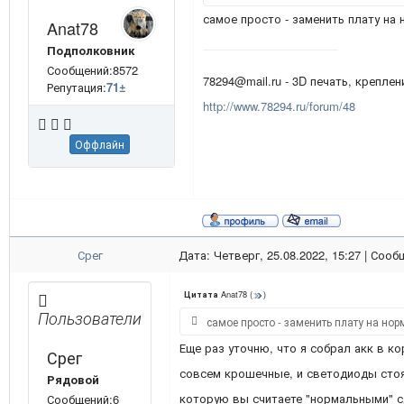
самое просто - заменить плату на
Anat78
Подполковник
Сообщений:8572
78294@mail.ru - 3D печать, креплени
Репутация:
71
±
http://www.78294.ru/forum/48
Оффлайн
Срег
Дата: Четверг, 25.08.2022, 15:27 | Соо
Anat78
(
)
Цитата
Пользователи
самое просто - заменить плату на но
Еще раз уточню, что я собрал акк в ко
Срег
совсем крошечные, и светодиоды стоят
Рядовой
которую вы считаете "нормальными" сд
Сообщений:6