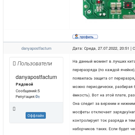
danyapostfactum
Дата: Среда, 27.07.2022, 20:51 |
На данный момент в лучших кита
Пользователи
переразряда (по каждой ячейке),
danyapostfactum
появилась защита от переразря
Рядовой
можно периодически, разбирая 
Сообщений:5
ёмкость). Вот на этой плате, ра
Репутация:
0
±
Она следит за верхним и нижним
мосфеты отключает зарядку/наг
Оффлайн
контролирует ток разряда и тем
наборчиков таких. Если будет ч