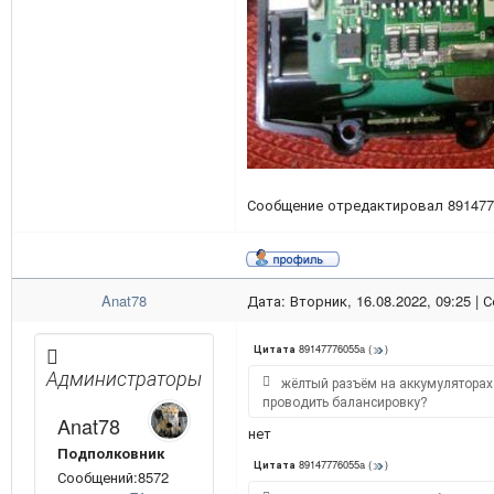
Сообщение отредактировал
891477
Anat78
Дата: Вторник, 16.08.2022, 09:25 |
89147776055a
(
)
Цитата
Администраторы
жёлтый разъём на аккумуляторах 
проводить балансировку?
Anat78
нет
Подполковник
89147776055a
(
)
Цитата
Сообщений:8572