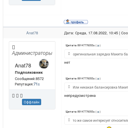
Anat78
Дата: Среда, 17.08.2022, 10:45 | С
89147776055a
(
)
Цитата
Администраторы
оригинальная зарядка Макита ба
нет
Anat78
Подполковник
Сообщений:8572
89147776055a
(
)
Цитата
Репутация:
71
±
Или никакая балансировка Маки
непредусмотрена
Оффлайн
89147776055a
(
)
Цитата
то же самое интересует относите