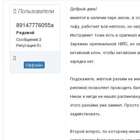
Добрый день!
Пользователи
имеется в наличии парк акков, в о
89147776055a
тьфу, работает всё неплохо, но наг
Рядовой
Инструмент тоже есть и оригинал и
Сообщений:3
Заряжаю оригинальной 18RC, но се
Репутация:
0
±
китайский клон, чтобы китайские а
зарядке нет
Оффлайн
Подскажите, жёлтый разъём на акк
реплики) позволяет проводить ба
Никак и нигде не нашёл распиновк
этого разъёма уже заимел. Просто 
задействовать.
Второй вопрос, по которому никак 
китай-платах балансировка или не