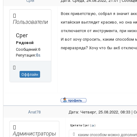
Срег
Дата: Среда, 24.08.2022, 21:01 | Сообщ
Всех приветствую, собрал я значит акк
Пользователи
китайская выглядит красиво, но она ни
отключается от инструмента, при низко
Срег
И вот хочу спросить, каким способом 
Рядовой
переразряда? Хочу что бы акб отключал
Сообщений:6
Репутация:
0
±
Оффлайн
Anat78
Дата: Четверг, 25.08.2022, 08:33 |
Срег
(
)
Цитата
Администраторы
каким способом можно дополнить