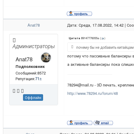
Anat78
Дата: Среда, 17.08.2022, 14:42 | С
89147776055a
(
)
Цитата
Администраторы
почему бы не добавить китайцам
потому что пассивные балансиры в
Anat78
а активные балансиры пока слишк
Подполковник
Сообщений:8572
Репутация:
71
±
78294@mail.ru - 3D печать, креплени
http://www.78294.ru/forum/48
Оффлайн