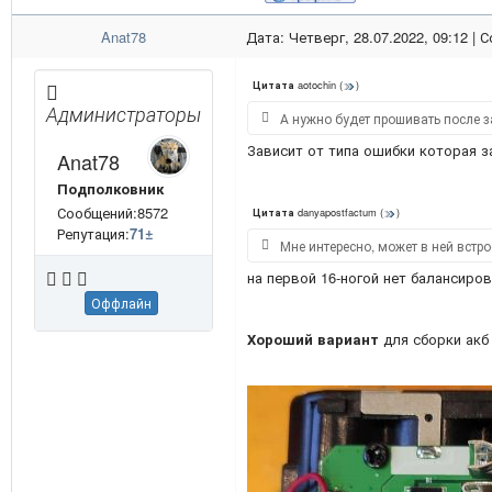
Anat78
Дата: Четверг, 28.07.2022, 09:12 |
aotochin
(
)
Цитата
Администраторы
А нужно будет прошивать после 
Зависит от типа ошибки которая з
Anat78
Подполковник
Сообщений:8572
danyapostfactum
(
)
Цитата
Репутация:
71
±
Мне интересно, может в ней встр
на первой 16-ногой нет балансиро
Оффлайн
Хороший вариант
для сборки акб 