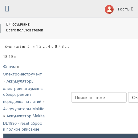
Гость
Форумчане:
Всего пользователей
…
6
…
«
1
2
4
5
7
8
Страница
6
из
19
18
19
»
Форум
»
Электроинструмент
»
Аккумуляторы
электроинструмента,
обзор, ремонт,
переделка на литий
»
Аккумуляторы Makita
»
Аккумулятор Makita
BL1830 - reset сброс
и полное описание