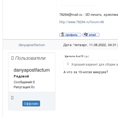
78294@mail.ru - 3D печать, креплени
http://www.78294.ru/forum/48
danyapostfactum
Дата: Четверг, 11.08.2022, 04:31
Anat78
(
)
Пользователи
Цитата
Хороший вариант для сборки а
danyapostfactum
А что за 10-ногая микруха?
Рядовой
Сообщений:5
Репутация:
0
±
Оффлайн