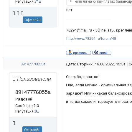
Репутация:
71
±
есть ли на китай-платах балансир
нет
Оффлайн
78294@mail.ru - 3D печать, креплени
http://www.78294.ru/forum/48
89147776055a
Дата: Вторник, 16.08.2022, 13:31 |
Спасибо, понятно!
Пользователи
Ещё, если можно - оригинальная з
89147776055a
зарядке? Или никакая балансиров
Рядовой
и то же самое интересует относите
Сообщений:3
Репутация:
0
±
Оффлайн