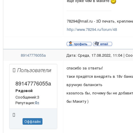
еще хуже чем в маките
78294@mail.ru - 3D печать, креплени
http://www.78294.ru/forum/48
89147776055a
Дата: Среда, 17.08.2022, 11:04 | С
спасибо за ответы!
Пользователи
таки придётся внедрять в 18v банк
89147776055a
вручную балансить
Рядовой
казалось бы, почему бы не добави
Сообщений:3
бы Макиту )
Репутация:
0
±
Оффлайн