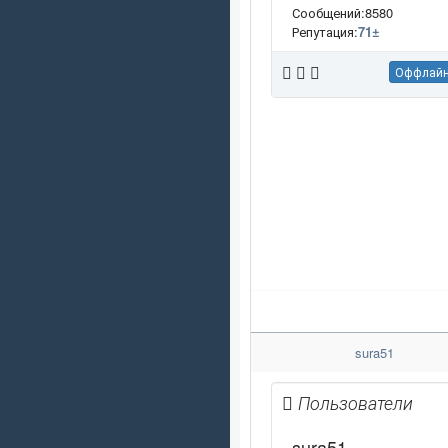
Сообщений:8580
Репутация:
71
±
Оффлай
sura51
Пользователи
sura51