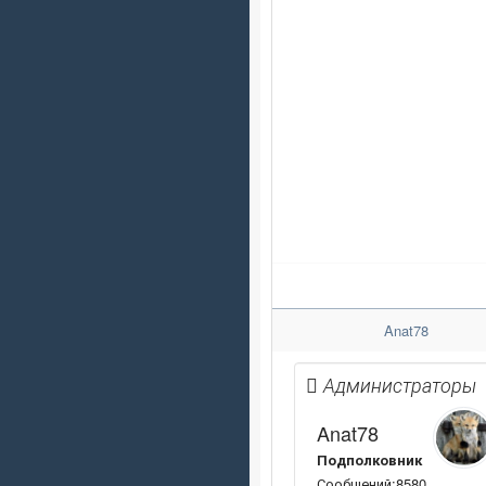
Anat78
Администраторы
Anat78
Подполковник
Сообщений:8580