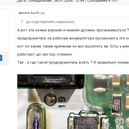
Дата: Понедельник, 06.07.2026, 12:44 | Сообщение #
545
Anat78
(
)
Цитата
да надо припаять нормально
А вот эти ножки верхняя и нижняя должны прозваниваться ?
предохранитель на рабочем аккумуляторе прозвонил и эти 
вот по каким таким причинам он мог вылететь хм. Есть у меня
работают до сих пор отменно.
н
Так , а где такой предохранитель взять ? Я правильно пони