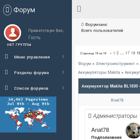
Форум
Форумчане:
Приветствую Вас,
Всего пользователей
Гость
НЕТ ГРУППЫ
…
1
«
1
2
17
18
Страница
19
из
19
Меню управления
Форум
»
Электроинструмент
»
Аккумуляторы Makita
»
Аккумул
Разделы форума
Аккумулятор Makita BL1830 
Список форумов
Anat78
Администраторы
Anat78
Подполковник