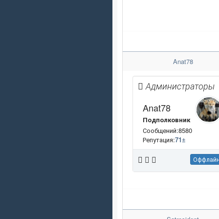
Anat78
Администраторы
Anat78
Подполковник
Сообщений:8580
Репутация:
71
±
Оффлай