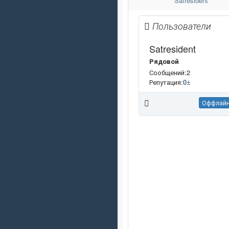
Satresident
Пользователи
Satresident
Рядовой
Сообщений:2
Репутация:
0
±
Оффлай