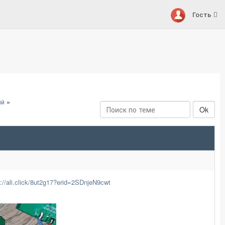
Гость
ий
»
s://ali.click/8ut2g17?erid=2SDnjeN9cwt