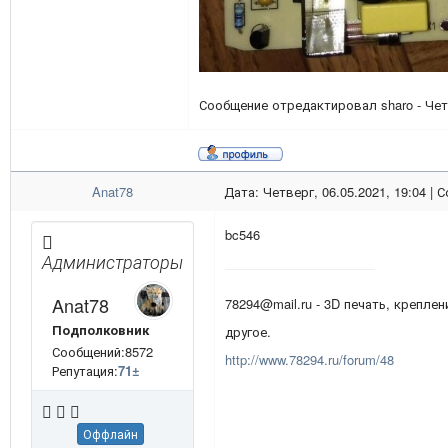
Сообщение отредактировал
sharo
-
Чет
Anat78
Дата: Четверг, 06.05.2021, 19:04 |
bc546
Администраторы
Anat78
78294@mail.ru - 3D печать, креплен
Подполковник
другое.
Сообщений:8572
http://www.78294.ru/forum/48
Репутация:
71
±
Оффлайн