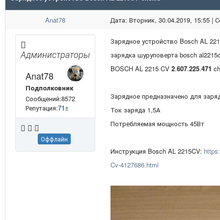
Anat78
Дата: Вторник, 30.04.2019, 15:55 |
Зарядное устройство Bosch AL 2
Администраторы
зарядка шуруповерта bosch al2215
BOSCH AL 2215 CV
2
.
607
.
225
.
471
ch
Anat78
Подполковник
Зарядное предназначено для заря
Сообщений:8572
Репутация:
71
±
Ток заряда 1,5А
Потребляемая мощность 45Вт
Оффлайн
Инструкция Bosch AL 2215CV:
https
Cv-4127686.html