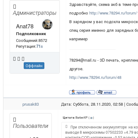
Здравствуйте, схема акб в теме пр
Администраторы
подробно
http://www.78294.ru/forum/
В зарядном у вас подохла микросх
Anat78
спец серия именно для зарядных б
Подполковник
например
Сообщений:8572
Репутация:
71
±
78294@mail.ru - 3D печать, креплен
Оффлайн
другое.
http://www.78294.ru/forum/48
prusak83
Дата: Суббота, 28.11.2020, 02:58 | Соо
BarberXP
(
)
Цитата
Пользователи
При отключенном аккумуляторе на ко
выводе 8 микросхемы 07502233 +4.79 в
контакте COD напряжение +0,52 вольта,