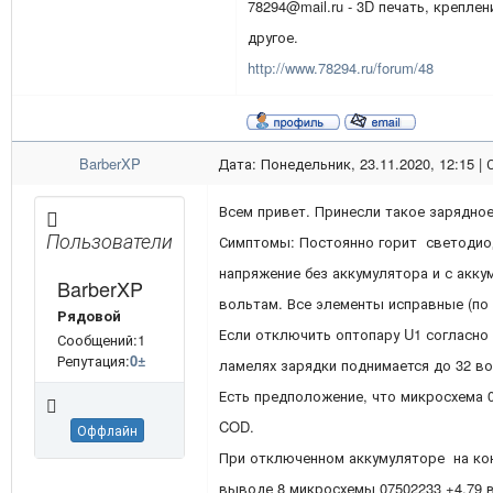
78294@mail.ru - 3D печать, креплен
другое.
http://www.78294.ru/forum/48
BarberXP
Дата: Понедельник, 23.11.2020, 12:15 |
Всем привет. Принесли такое зарядное
Пользователи
Симптомы: Постоянно горит светодио
напряжение без аккумулятора и с акку
BarberXP
вольтам. Все элементы исправные (по 
Рядовой
Если отключить оптопару U1 согласно
Сообщений:1
Репутация:
0
±
ламелях зарядки поднимается до 32 во
Есть предположение, что микросхема 0
COD.
Оффлайн
При отключенном аккумуляторе на кон
выводе 8 микросхемы 07502233 +4.79 