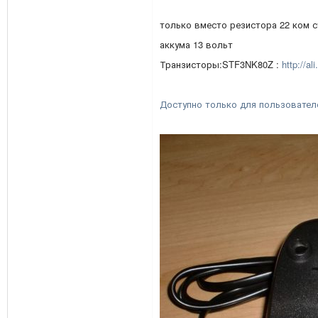
только вместо резистора 22 ком с
аккума 13 вольт
Транзисторы:STF3NK80Z :
http://al
Доступно только для пользовател