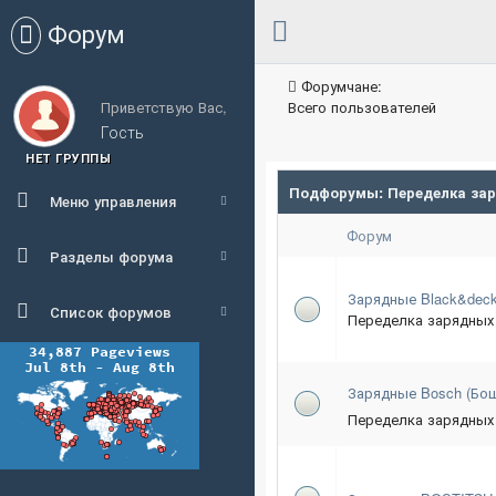
Форум
Форумчане:
Приветствую Вас,
Всего пользователей
Гость
НЕТ ГРУППЫ
Подфорумы:
Переделка зар
Меню управления
Форум
Разделы форума
Зарядные Black&deck
Список форумов
Переделка зарядных 
Зарядные Bosch (Бо
Переделка зарядных