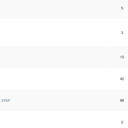
s
5
3
10
42
 ЗУБР
96
2