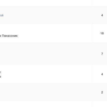
ius
4
18
а Панасоник
7
e
4
e
2