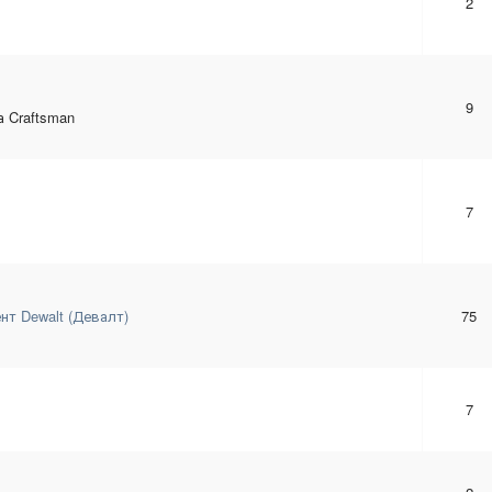
2
9
 Craftsman
7
нт Dewalt (Девалт)
75
7