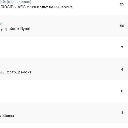
AEG (одинаковые)
25
RIDGID и AEG с 120 вольт на 220 вольт.
и)
56
устройств Ryobi
7
4
мы, фото, ремонт
6
4
а Stomer