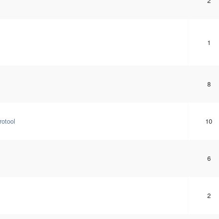
2
1
8
otool
10
6
2