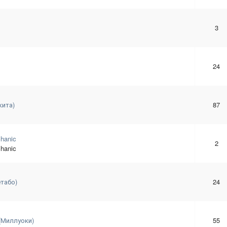
3
24
кита)
87
hanic
2
hanic
табо)
24
(Миллуоки)
55