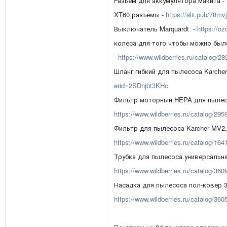
Разьем для аккумулятора макита -
XT60 разъемы -
https://alii.pub/78
Выключатель Marquardt -
https://o
колеса для того чтобы можно был
-
https://www.wildberries.ru/catalog/2
Шланг гибкий для пылесоса Karche
erid=2SDnjbt3KHc
Фильтр моторный HEPA для пылесо
https://www.wildberries.ru/catalog/29
Фильтр для пылесоса Karcher MV2,
https://www.wildberries.ru/catalog/16
Трубка для пылесоса универсальна
https://www.wildberries.ru/catalog/36
Насадка для пылесоса пол-ковер 3
https://www.wildberries.ru/catalog/36