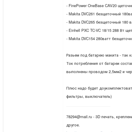
- FinePower OneBase CAV20 щеточн
- Makita DVC261 безщеточный 180в
- Makita DVC265 безщеточный 180 в
- Einhell PXC TC-VC 18/15 288 Вт щ
- Makita DVC154 280ватт безщеточ
Разьем под батарею макита - так 
Ток потребления от батареи соста
выполнены проводом 2,5мм2 и че
Плюс надо будет доукомплектоват
фильтры, выключатель)
78294@mail.ru - 3D печать, креплен
другое.