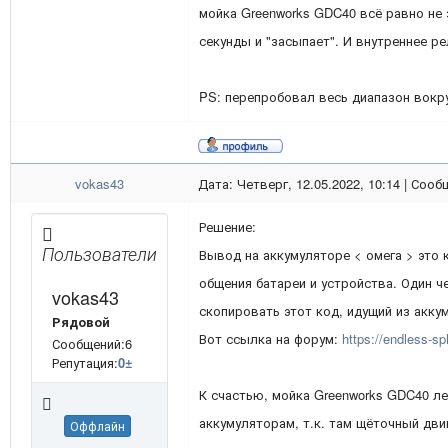
мойка Greenworks GDC40 всё равно не 
секунды и "засыпает". И внутреннее ре
PS: перепробовал весь диапазон вокруг
vokas43
Дата: Четверг, 12.05.2022, 10:14 | Соо
Решение:
Пользователи
Вывод на аккумуляторе < омега > это 
общения батареи и устройства. Один ч
vokas43
скопировать этот код, идущий из акку
Рядовой
Вот ссылка на форум:
https://endless-s
Сообщений:6
Репутация:
0
±
К счастью, мойка Greenworks GDC40 л
аккумуляторам, т.к. там щёточный дв
Оффлайн