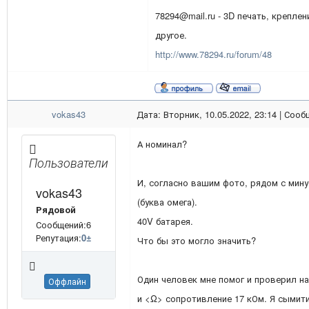
78294@mail.ru - 3D печать, креплен
другое.
http://www.78294.ru/forum/48
vokas43
Дата: Вторник, 10.05.2022, 23:14 | Соо
А номинал?
Пользователи
И, согласно вашим фото, рядом с мин
vokas43
(буква омега).
Рядовой
40V батарея.
Сообщений:6
Репутация:
0
±
Что бы это могло значить?
Один человек мне помог и проверил на
Оффлайн
и <Ω> сопротивление 17 кОм. Я сымит