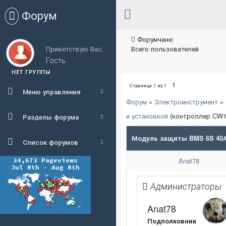
Форум
Форумчане:
Приветствую Вас,
Всего пользователей
Гость
НЕТ ГРУППЫ
1
Страница
1
из
1
Меню управления
Форум
»
Электроинструмент
»
и установкой
(контроллер CW1
Разделы форума
Модуль защиты BMS 6S 40А 
Список форумов
Anat78
Администраторы
Anat78
Подполковник