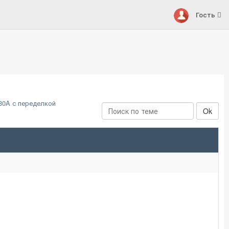
Гость
30A с переделкой