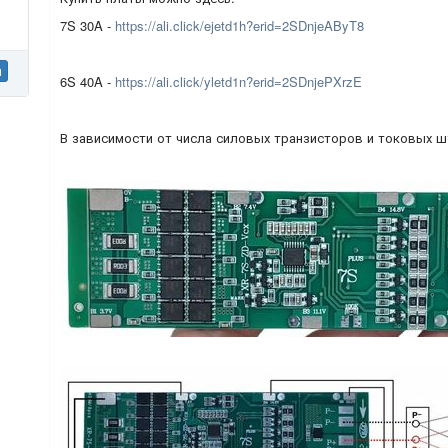
7S 30A -
https://ali.click/ejetd1h?erid=2SDnjeAByT8
н
6S 40A -
https://ali.click/yletd1n?erid=2SDnjePXrzE
В зависимости от числа силовых транзисторов и токовых ш