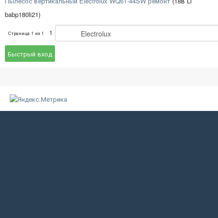
Пылесос вертикальный Electrolux WQ61-44SW ремонт
(18в Li
babp180li21)
1
Страница
1
из
1