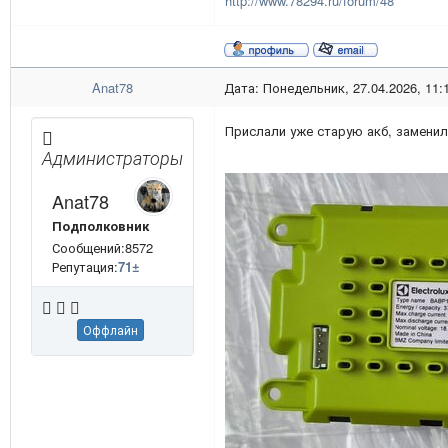
http://www.78294.ru/forum/48
Anat78
Дата: Понедельник, 27.04.2026, 11:
Прислали уже старую акб, заменил
Администраторы
Anat78
Подполковник
Сообщений:8572
Репутация:
71
±
Оффлайн