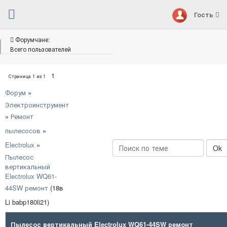
Гость
Форумчане:
Всего пользователей
1
Страница
1
из
1
Форум
»
Электроинструмент
»
Ремонт
пылесосов
»
Electrolux
»
Пылесос
вертикальный
Electrolux WQ61-
44SW ремонт
(18в
Li babp180li21)
Пылесос вертикальный Electrolux WQ61-44SW ремонт