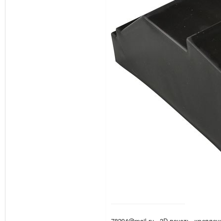
78294@mail.ru - 3D печать, креплен