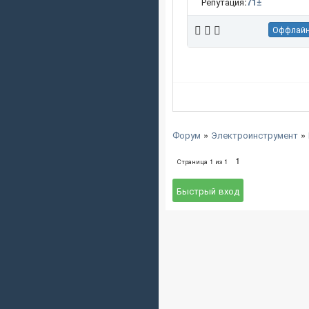
Репутация:
71
±
Оффлай
Форум
»
Электроинструмент
»
1
Страница
1
из
1