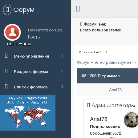
Форум
Форумчане:
Приветствую Вас,
Всего пользователей
Гость
НЕТ ГРУППЫ
1
Страница
1
из
1
Меню управления
Форум
»
Электроинструмент
»
Разделы форума
UM 1200 D триммер
Список форумов
Anat78
Администраторы
Anat78
Подполковник
Сообщений:8572