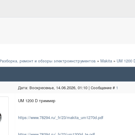
Разборка, ремонт и обзоры электроинструментов
»
Makita
»
UM 1200 
Дата: Воскресенье, 14.06.2026, 01:10 | Сообщение #
1
UM 1200 D триммер
https://www.78294.ru/_fr/23/makita_um1270d.pdf
https://www.78294.ru/_fr/23/um1200d_te.pdf