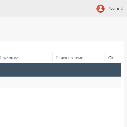
Гость
D триммер