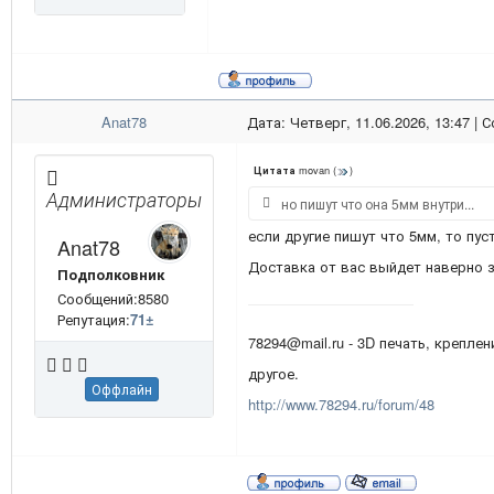
Anat78
Дата: Четверг, 11.06.2026, 13:47 |
movan
(
)
Цитата
Администраторы
но пишут что она 5мм внутри...
если другие пишут что 5мм, то пу
Anat78
Доставка от вас выйдет наверно з
Подполковник
Сообщений:8580
Репутация:
71
±
78294@mail.ru - 3D печать, креплен
другое.
Оффлайн
http://www.78294.ru/forum/48