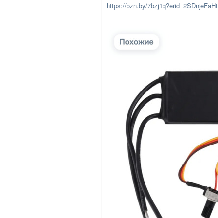
https://ozn.by/7bzj1q?erid=2SDnjeFaH