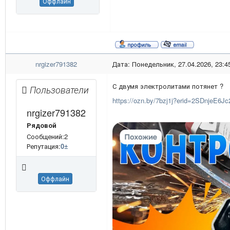
Оффлайн
nrgizer791382
Дата: Понедельник, 27.04.2026, 23:4
С двумя электролитами потянет ?
Пользователи
https://ozn.by/7bzj1j?erid=2SDnjeE6Jc
nrgizer791382
Рядовой
Сообщений:2
Репутация:
0
±
Оффлайн