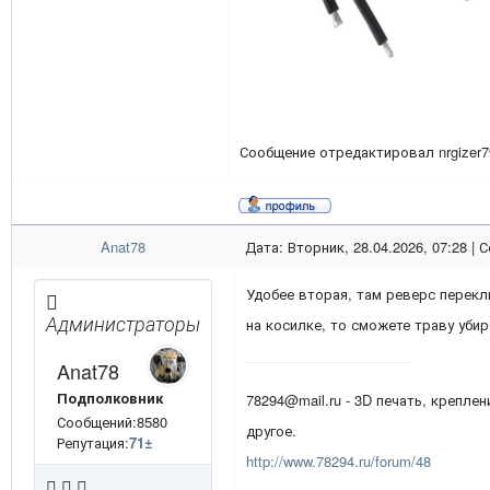
Сообщение отредактировал
nrgizer
Anat78
Дата: Вторник, 28.04.2026, 07:28 |
Удобее вторая, там реверс перекл
Администраторы
на косилке, то сможете траву уби
Anat78
Подполковник
78294@mail.ru - 3D печать, креплен
Сообщений:8580
другое.
Репутация:
71
±
http://www.78294.ru/forum/48