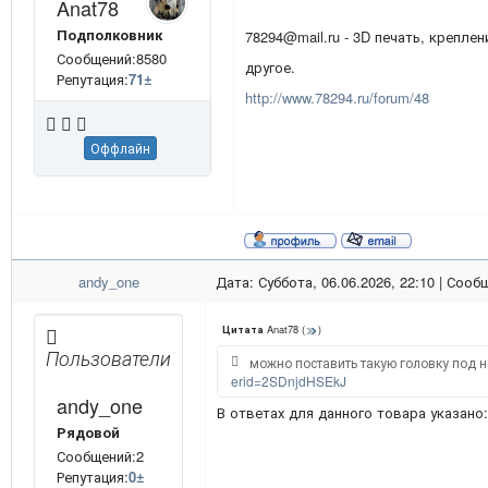
Anat78
Подполковник
78294@mail.ru - 3D печать, креплен
Сообщений:8580
другое.
Репутация:
71
±
http://www.78294.ru/forum/48
Оффлайн
andy_one
Дата: Суббота, 06.06.2026, 22:10 | Соо
Anat78
(
)
Цитата
Пользователи
можно поставить такую головку под 
erid=2SDnjdHSEkJ
andy_one
В ответах для данного товара указано
Рядовой
Сообщений:2
Репутация:
0
±