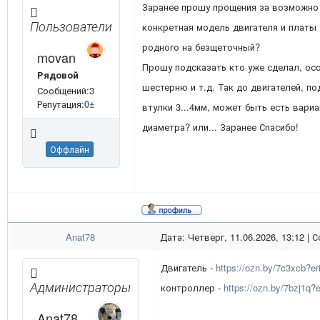
Заранее прошу прощения за возможно 
Пользователи
конкретная модель двигателя и платы
родного на безщеточный?
movan
Прошу подсказать кто уже сделал, ос
Рядовой
шестерню и т.д. Так до двигателей, по
Сообщений:3
Репутация:
0
±
втулки 3...4мм, может быть есть вари
диаметра? или... Заранее Спасибо!
Оффлайн
Anat78
Дата: Четверг, 11.06.2026, 13:12 |
Двигатель -
https://ozn.by/7c3xcb?
Администраторы
контроллер -
https://ozn.by/7bzj1q
Anat78