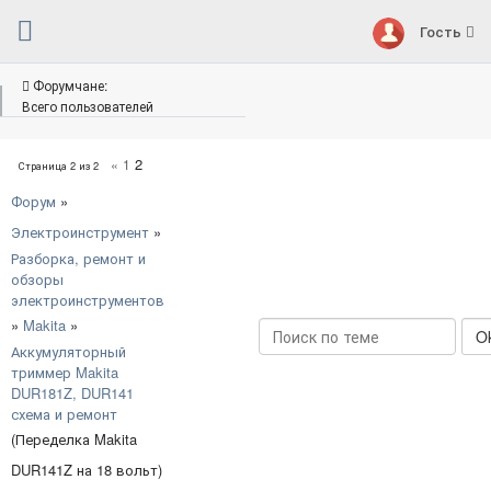
Гость
Форумчане:
Всего пользователей
2
«
1
Страница
2
из
2
Форум
»
Электроинструмент
»
Разборка, ремонт и
обзоры
электроинструментов
»
Makita
»
Аккумуляторный
триммер Makita
DUR181Z, DUR141
схема и ремонт
(Переделка Makita
DUR141Z на 18 вольт)