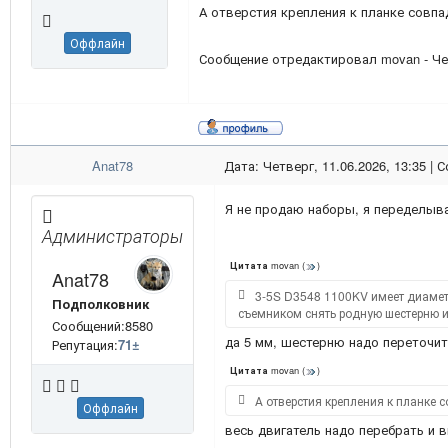
А отверстия крепления к планке совпа
Оффлайн
Сообщение отредактировал
movan
-
Че
Anat78
Дата: Четверг, 11.06.2026, 13:35 |
Я не продаю наборы, я переделы
Администраторы
movan
(
)
Цитата
Anat78
3-5S D3548 1100KV имеет диаметр 
Подполковник
съемником снять родную шестерню и
Сообщений:8580
да 5 мм, шестерню надо переточи
Репутация:
71
±
movan
(
)
Цитата
А отверстия крепления к планке с
Оффлайн
весь двигатель надо перебрать и 