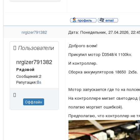
nrgizer791382
Дата: Понедельник, 27.04.2026, 22:4
Доброго всем!
Пользователи
Прикупил мотор D3548/4 1100kv.
nrgizer791382
И контроллер.
Рядовой
Сборка аккумуляторов 18650 2х5s.
Сообщений:2
Репутация:
0
±
Мотор запускается где то на полсе
На контроллере мигает светодиод 
Оффлайн
полагаю моргает ошибкой).
Предполагаю, что контроллер не тя