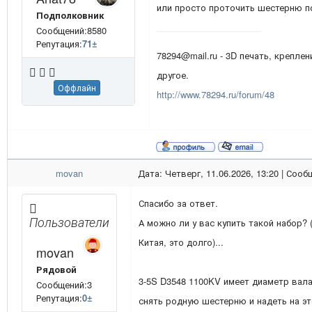
или просто проточить шестерню п
Подполковник
Сообщений:8580
Репутация:
71
±
78294@mail.ru - 3D печать, креплен
другое.
Оффлайн
http://www.78294.ru/forum/48
movan
Дата: Четверг, 11.06.2026, 13:20 | Соо
Спасибо за ответ.
Пользователи
А можно ли у вас купить такой набор? 
Китая, это долго)...
movan
Рядовой
3-5S D3548 1100KV имеет диаметр вала 
Сообщений:3
Репутация:
0
±
снять родную шестерню и надеть на эт