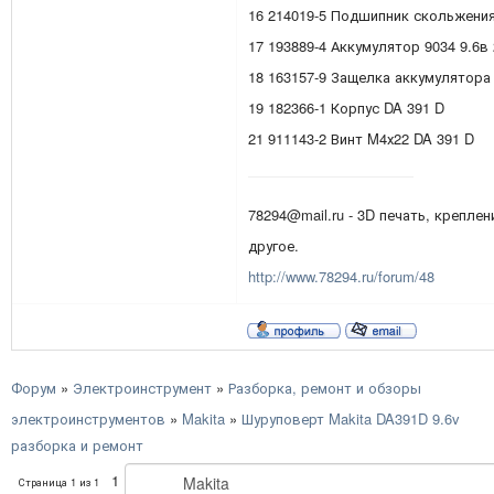
16 214019-5 Подшипник скольжения
17 193889-4 Аккумулятор 9034 9.6в 
18 163157-9 Защелка аккумулятора
19 182366-1 Корпус DA 391 D
21 911143-2 Винт M4х22 DA 391 D
78294@mail.ru - 3D печать, креплен
другое.
http://www.78294.ru/forum/48
Форум
»
Электроинструмент
»
Разборка, ремонт и обзоры
электроинструментов
»
Makita
»
Шуруповерт Makita DA391D 9.6v
разборка и ремонт
1
Страница
1
из
1