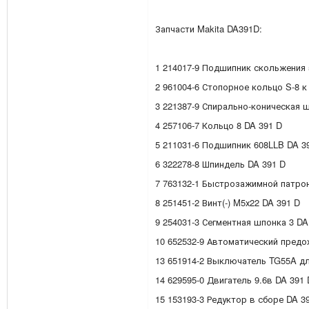
Запчасти Makita DA391D:
1 214017-9 Подшипник скольжения 
2 961004-6 Стопорное кольцо S-8 к
3 221387-9 Спирально-коническая ш
4 257106-7 Кольцо 8 DA 391 D
5 211031-6 Подшипник 608LLB DA 3
6 322278-8 Шпиндель DA 391 D
7 763132-1 Быстрозажимной патрон
8 251451-2 Винт(-) M5х22 DA 391 D
9 254031-3 Сегментная шпонка 3 DA
10 652532-9 Автоматический предо
13 651914-2 Выключатель TG55A дл
14 629595-0 Двигатель 9.6в DA 391 
15 153193-3 Редуктор в сборе DA 3