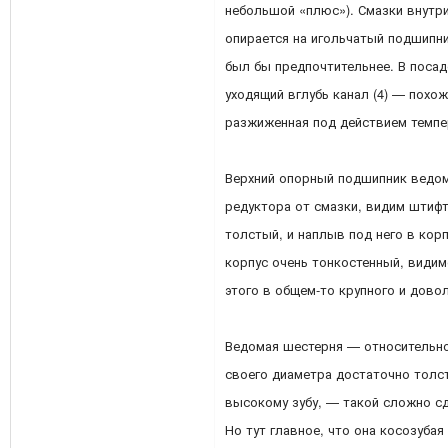
небольшой «плюс»). Смазки внутри
опирается на игольчатый подшипн
был бы предпочтительнее. В поса
уходящий вглубь канал (4) — похож
разжиженная под действием темпе
Верхний опорный подшипник ведо
редуктора от смазки, видим штиф
толстый, и наплыв под него в кор
корпус очень тонкостенный, видимо
этого в общем-то крупного и дово
Ведомая шестерня — относительно
своего диаметра достаточно толст
высокому зубу, — такой сложно с
Но тут главное, что она косозубая