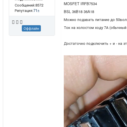
MOSFET IRFB7534
Сообщений:8572
Репутация:
71
±
BSL 36B18 36A18
Можно подавать питание до 50вол
Ток на холостом ходу 7А (обычный
Оффлайн
Достаточно подключить + и - на э