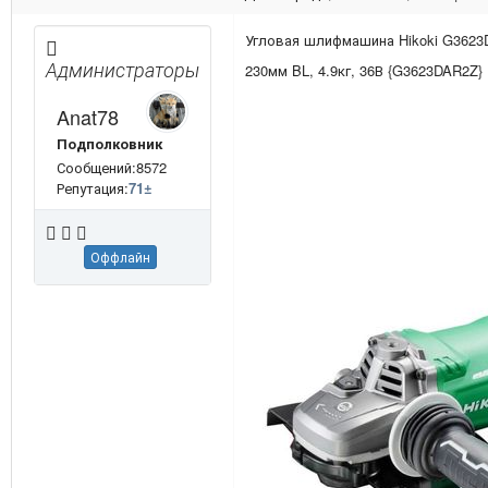
Угловая шлифмашина Hikoki G3623
Администраторы
230мм BL, 4.9кг, 36В {G3623DAR2Z}
Anat78
Подполковник
Сообщений:8572
Репутация:
71
±
Оффлайн