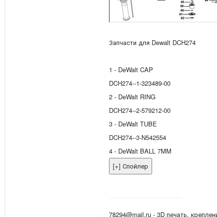
Запчасти для Dewalt DCH274
1 - DeWalt CAP
DCH274--1-323489-00
2 - DeWalt RING
DCH274--2-579212-00
3 - DeWalt TUBE
DCH274--3-N542554
4 - DeWalt BALL 7MM
78294@mail.ru - 3D печать, креплен