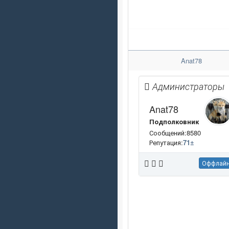
Anat78
Администраторы
Anat78
Подполковник
Сообщений:8580
Репутация:
71
±
Оффлай