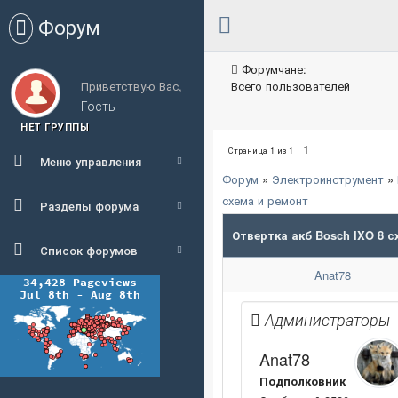
Форум
Форумчане:
Приветствую Вас,
Всего пользователей
Гость
НЕТ ГРУППЫ
1
Страница
1
из
1
Меню управления
Форум
»
Электроинструмент
»
схема и ремонт
Разделы форума
Отвертка акб Bosch IXO 8 с
Список форумов
Anat78
Администраторы
Anat78
Подполковник