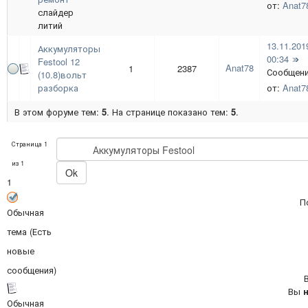
от:
Anat7
слайдер
литий
13.11.201
Аккумуляторы
00:34
Festool 12
Anat78
1
2387
Сообщен
(10.8)вольт
разборка
от:
Anat7
В этом форуме тем:
5
. На странице показано тем:
5
.
Страница
1
из
1
1
П
Обычная
тема (Есть
новые
сообщения)
Вы
Обычная