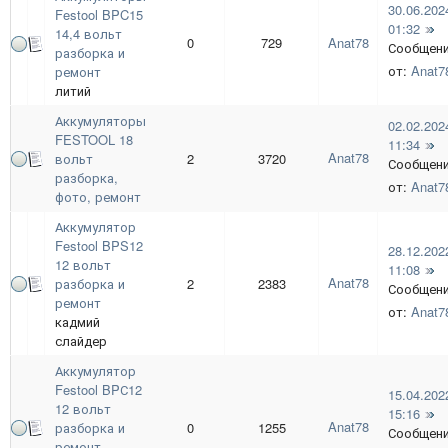
30.06.202
Festool BPC15
01:32
14,4 вольт
0
729
Anat78
Сообщен
разборка и
от:
Anat7
ремонт
литий
Аккумуляторы
02.02.202
FESTOOL 18
11:34
Anat78
вольт
2
3720
Сообщен
разборка,
от:
Anat7
фото, ремонт
Аккумулятор
Festool BPS12
28.12.202
12 вольт
11:08
Anat78
разборка и
2
2383
Сообщен
ремонт
от:
Anat7
кадмий
слайдер
Аккумулятор
Festool BPС12
15.04.202
12 вольт
15:16
Anat78
разборка и
0
1255
Сообщен
ремонт