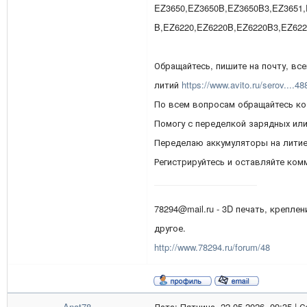
EZ3650,EZ3650B,EZ3650B3,EZ3651,
B,EZ6220,EZ6220B,EZ6220B3,EZ62
Обращайтесь, пишите на почту, вс
литий
https://www.avito.ru/serov....4
По всем вопросам обращайтесь ко
Помогу с переделкой зарядных ил
Переделаю аккумуляторы на литие
Регистрируйтесь и оставляйте ком
78294@mail.ru - 3D печать, креплен
другое.
http://www.78294.ru/forum/48
Anat78
Дата: Пятница, 22.05.2026, 09:35 |