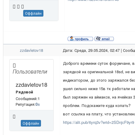
Оффлайн
zzdavletov18
Дата: Среда, 29.05.2024, 02:47 | Сооб
Доброго времени суток форумчане, в 
Пользователи
зарядкой на оригинальной 18sd, не в
индикатором, до этого заряжался бе
zzdavletov18
ушел сильно ниже 15в тк работали н
Рядовой
был заряжен на аймаксе, на ячейках 
Сообщений:1
Репутация:
0
±
проблем. Подскажите куда копать?
вот ссылка на плату, что установлен
https://alii.pub/6yrq3v?erid=2SDnjcF9yr9
Оффлайн