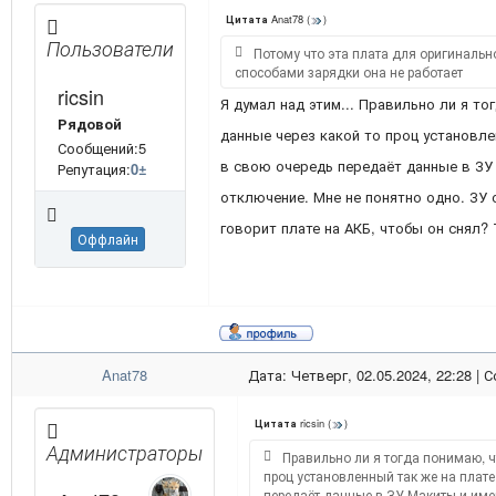
Anat78
(
)
Цитата
Пользователи
Потому что эта плата для оригинальн
способами зарядки она не работает
ricsin
Я думал над этим... Правильно ли я т
Рядовой
данные через какой то проц установле
Сообщений:5
в свою очередь передаёт данные в ЗУ
Репутация:
0
±
отключение. Мне не понятно одно. ЗУ 
говорит плате на АКБ, чтобы он снял? 
Оффлайн
Anat78
Дата: Четверг, 02.05.2024, 22:28 |
ricsin
(
)
Цитата
Администраторы
Правильно ли я тогда понимаю, ч
проц установленный так же на плате
передаёт данные в ЗУ Макиты и име