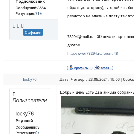
Подполковник
обратную сторону), второй как бы
Сообщений:8564
Репутация:
71
±
резистор не впаян на плату так чт
Оффлайн
78294@mail.ru - 3D печать, креплен
другое.
http://www.78294.ru/forum/48
locky76
Дата: Четверг, 23.05.2024, 15:56 | Соо
Добрый день!Есть два аккума собранны
Пользователи
locky76
Рядовой
Сообщений:3
Репутация:
0
±