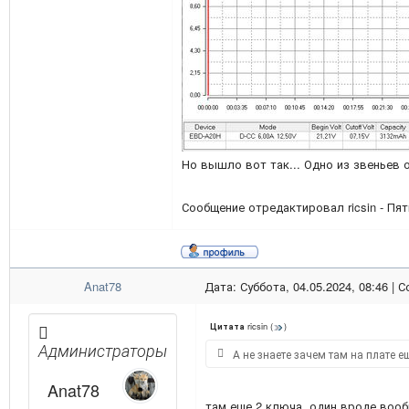
Но вышло вот так... Одно из звеньев 
Сообщение отредактировал
ricsin
-
Пят
Anat78
Дата: Суббота, 04.05.2024, 08:46 |
ricsin
(
)
Цитата
Администраторы
А не знаете зачем там на плате 
Anat78
там еще 2 ключа, один вроде воо