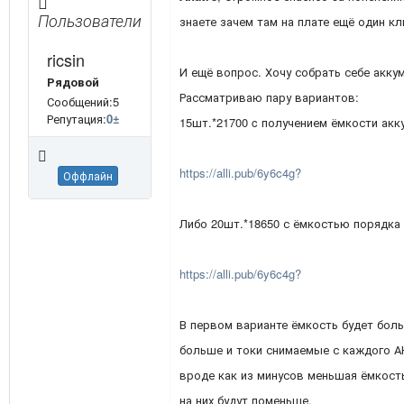
Пользователи
знаете зачем там на плате ещё один к
ricsin
И ещё вопрос. Хочу собрать себе акку
Рядовой
Рассматриваю пару вариантов:
Сообщений:5
Репутация:
0
±
15шт.*21700 c получением ёмкости акк
https://alli.pub/6y6c4g?
Оффлайн
Либо 20шт.*18650 с ёмкостью порядка 
https://alli.pub/6y6c4g?
В первом варианте ёмкость будет бол
больше и токи снимаемые с каждого А
вроде как из минусов меньшая ёмкост
на них будут поменьше.