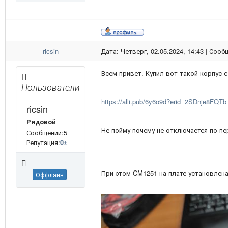
ricsin
Дата: Четверг, 02.05.2024, 14:43 | Соо
Всем привет. Купил вот такой корпус 
Пользователи
https://alli.pub/6y6o9d?erid=2SDnje8FQTb
ricsin
Рядовой
Не пойму почему не отключается по пе
Сообщений:5
Репутация:
0
±
При этом CM1251 на плате установлена
Оффлайн