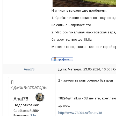
И с ними вылезло две проблемы:
1. Срабатывание защиты по току, но з
не сильно напрягает это.
2. Что оригинальная макитовская заря
батареи только до 18.8в
Может кто подскажет как со второй 
Anat78
Дата: Четверг, 23.05.2024, 16:50 |
2 - заменить контроллер батареи
Администраторы
Anat78
78294@mail.ru - 3D печать, креплен
Подполковник
другое.
Сообщений:8564
http://www.78294.ru/forum/48
Репутация:
71
±