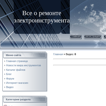
Все о ремонте
электроинструмента
главная
регистрация
Главная
»
Видео
:
0
Меню сайта
Главная страница
Новости мира инструментов
Каталог файлов
Блог
Форум
Интернет-магазин
Видео
Категории раздела