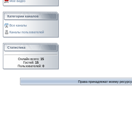
Моё видео
Категории каналов
Все каналы
Каналы пользователей
Статистика
Онлайн всего:
15
Гостей:
15
Пользователей:
0
Права принадлежат моему ресурсу