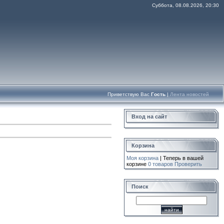
Суббота, 08.08.2026, 20:30
Приветствую Вас
Гость
|
Лента новостей
Вход на сайт
Корзина
Моя корзина
| Теперь в вашей
корзине
0 товаров
Проверить
Поиск