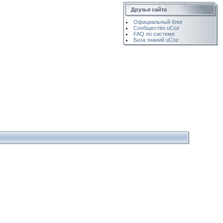
Друзья сайта
Официальный блог
Сообщество uCoz
FAQ по системе
База знаний uCoz