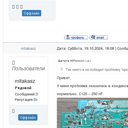
Оффлайн
mitakasz
Дата: Суббота, 19.10.2024, 18:08 | Соо
ASPetrovich
(
)
Цитата
Пользователи
Так никто и не победил проблему "кр
Привет,
mitakasz
У меня проблема оказалась в конденс
Рядовой
нормально. С125 – 250 nF.
Сообщений:3
Репутация:
0
±
Оффлайн