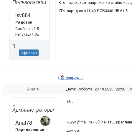
Пользователи
Кто подскажет напряжение стабилизац
Z D1 зарядного LC40 PCB0340 REV1.5.
lsv884
Рядовой
Сообщений:5
Репутация:
0
±
Оффлайн
Anat78
Дата: Суббота, 28.10.2023, 22:36 |
15в
Администраторы
Anat78
78294@mail.ru - 3D печать, креплен
Подполковник
другое.