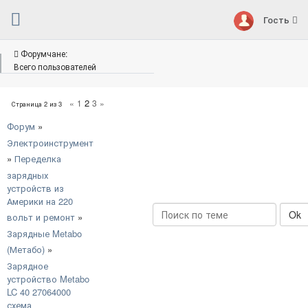
Гость
Форумчане:
Всего пользователей
2
«
1
3
»
Страница
2
из
3
Форум
»
Электроинструмент
»
Переделка
зарядных
устройств из
Америки на 220
вольт и ремонт
»
Зарядные Metabo
(Метабо)
»
Зарядное
устройство Metabo
LC 40 27064000
схема