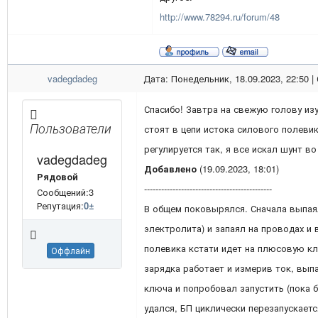
http://www.78294.ru/forum/48
vadegdadeg
Дата: Понедельник, 18.09.2023, 22:50 
Спасибо! Завтра на свежую голову изу
Пользователи
стоят в цепи истока силового полевик
регулируется так, я все искал шунт во
vadegdadeg
Добавлено
(19.09.2023, 18:01)
Рядовой
---------------------------------------------
Сообщений:3
Репутация:
0
±
В общем поковырялся. Сначала выпая
электролита) и запаял на проводах и 
полевика кстати идет на плюсовую кл
Оффлайн
зарядка работает и измерив ток, вып
ключа и попробовал запустить (пока б
удался, БП циклически перезапускаетс