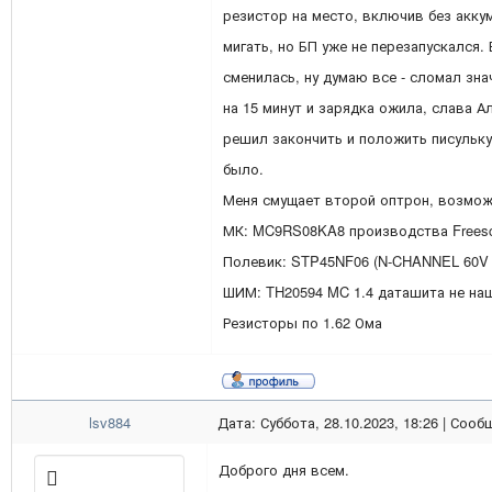
резистор на место, включив без акку
мигать, но БП уже не перезапускался.
сменилась, ну думаю все - сломал зна
на 15 минут и зарядка ожила, слава А
решил закончить и положить писульку 
было.
Меня смущает второй оптрон, возможн
МК: MC9RS08KA8 производства Freesc
Полевик: STP45NF06 (N-CHANNEL 60V 
ШИМ: TH20594 MC 1.4 даташита не на
Резисторы по 1.62 Ома
lsv884
Дата: Суббота, 28.10.2023, 18:26 | Соо
Доброго дня всем.