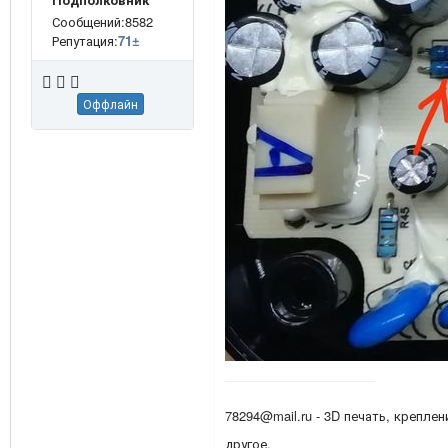
Сообщений:8582
Репутация:
71
±
Оффлайн
78294@mail.ru - 3D печать, креплен
другое.