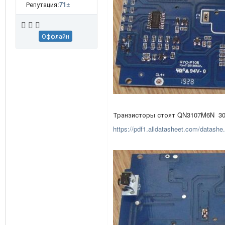
Репутация:
71
±
Оффлайн
Транзисторы стоят QN3107M6N 30
https://pdf1.alldatasheet.com/datashe.