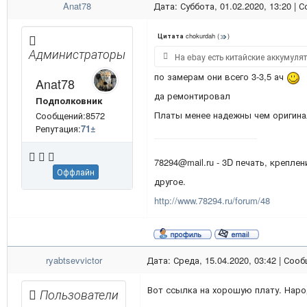
Anat78
Дата: Суббота, 01.02.2020, 13:20 |
chokurdah
(
)
Цитата
Администраторы
На ebay есть китайские аккумуля
по замерам они всего 3-3,5 ач
Anat78
да ремонтировал
Подполковник
Платы менее надежны чем оригин
Сообщений:8572
Репутация:
71
±
78294@mail.ru - 3D печать, креплен
Оффлайн
другое.
http://www.78294.ru/forum/48
ryabtsevvictor
Дата: Среда, 15.04.2020, 03:42 | Соо
Вот ссылка на хорошую плату. Нар
Пользователи