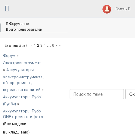
Гость
Форумчане:
Всего пользователей
2
…
«
1
3
4
6
7
»
Страница
2
из
7
Форум
»
Электроинструмент
»
Аккумуляторы
электроинструмента,
обзор, ремонт,
переделка на литий
»
Аккумуляторы Ryobi
(Руоби)
»
Аккумуляторы Ryobi
ONE+ ремонт и фото
(Все модели
выкладываю)