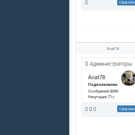
Оффлай
Anat78
Администраторы
Anat78
Подполковник
Сообщений:8580
Репутация:
71
±
Оффлай