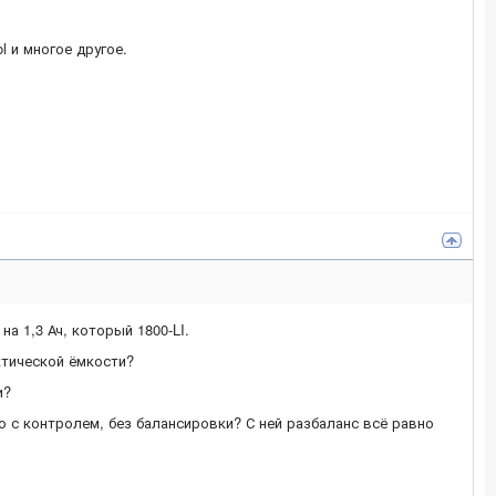
ol и многое другое.
а 1,3 Ач, который 1800-LI.
ктической ёмкости?
и?
о с контролем, без балансировки? С ней разбаланс всё равно