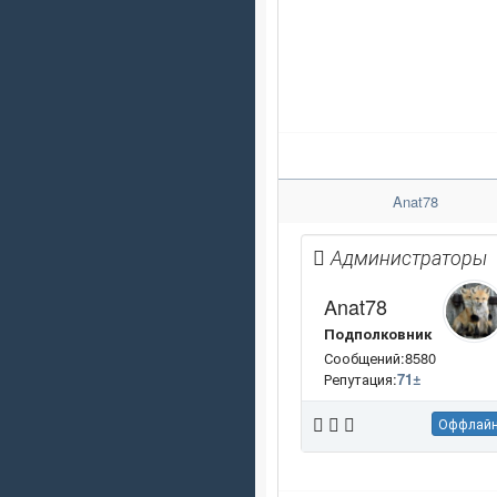
Anat78
Администраторы
Anat78
Подполковник
Сообщений:8580
Репутация:
71
±
Оффлай