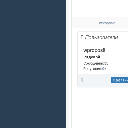
wproposit
Пользователи
wproposit
Рядовой
Сообщений:35
Репутация:
0
±
Оффлай